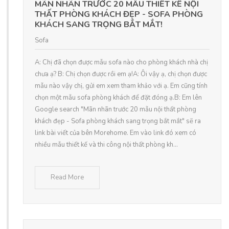
MÃN NHÃN TRƯỚC 20 MẪU THIẾT KẾ NỘI
THẤT PHÒNG KHÁCH ĐẸP - SOFA PHÒNG
KHÁCH SANG TRỌNG BẮT MẮT!
Sofa
A: Chị đã chọn được mẫu sofa nào cho phòng khách nhà chị
chưa ạ? B: Chị chọn được rồi em ạ!A: Ôi vậy ạ, chị chọn được
mẫu nào vậy chị, gửi em xem tham khảo với ạ. Em cũng tính
chọn một mẫu sofa phòng khách để đặt đóng ạ.B: Em lên
Google search "Mãn nhãn trước 20 mẫu nội thất phòng
khách đẹp - Sofa phòng khách sang trọng bắt mắt" sẽ ra
link bài viết của bên Morehome. Em vào link đó xem có
nhiều mẫu thiết kế và thi công nội thất phòng kh...
Read More