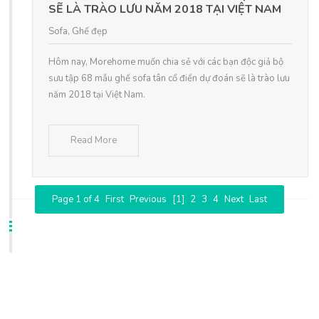
SẼ LÀ TRÀO LƯU NĂM 2018 TẠI VIỆT NAM
Sofa
,
Ghế đẹp
Hôm nay, Morehome muốn chia sẻ với các bạn độc giả bộ
sưu tập 68 mẫu ghế sofa tân cổ điển dự đoán sẽ là trào lưu
năm 2018 tại Việt Nam.
Read More
Page 1 of 4
First
Previous
[1]
2
3
4
Next
Last