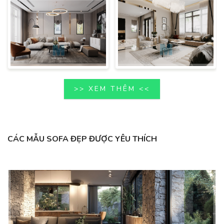
>> XEM THÊM <<
CÁC MẪU SOFA ĐẸP ĐƯỢC YÊU THÍCH