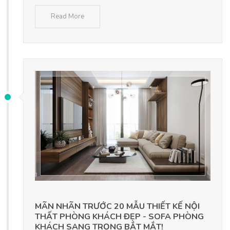
Read More
MÃN NHÃN TRƯỚC 20 MẪU THIẾT KẾ NỘI
THẤT PHÒNG KHÁCH ĐẸP - SOFA PHÒNG
KHÁCH SANG TRỌNG BẮT MẮT!