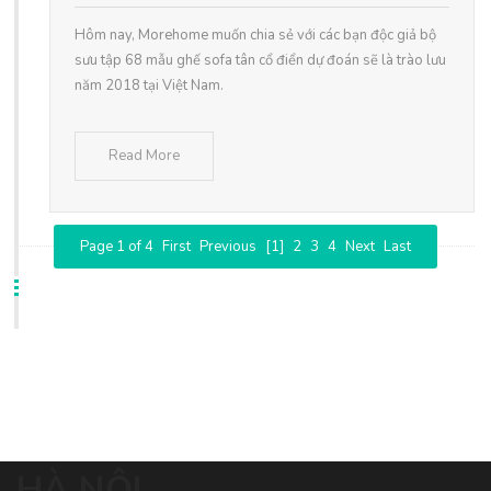
Hôm nay, Morehome muốn chia sẻ với các bạn độc giả bộ
sưu tập 68 mẫu ghế sofa tân cổ điển dự đoán sẽ là trào lưu
năm 2018 tại Việt Nam.
Read More
Page 1 of 4
First
Previous
[1]
2
3
4
Next
Last
HÀ NỘI