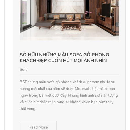
SỞ HỮU NHỮNG MẪU SOFA GỖ PHÒNG
KHÁCH ĐẸP CUỐN HÚT MỌI ÁNH NHÌN
Sofa
BST những mẫu sofa gỗ phòng khách được xem như là xu
hướng mới nhất của năm sẽ được Moresofa bật mí tới bạn
ngay trong bài viết dưới đây. Những hình ảnh sofa ấn tượng
và cuốn hút chắc chắn rằng sẽ không khiến bạn cảm thấy
thất vọng.
Read More