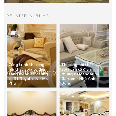
RELATED ALBUMS
Công trình thi công
Thi công nội thất
nội thất sofa cổ điển
sofa tân cổ điển
sang trọng tại chung
chung cư Mandarin
cư R1 Royal city - Mr.
Garden - Nhà Anh
Phú
Dũng