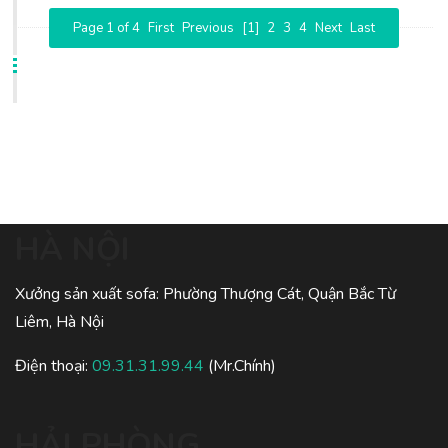
Page 1 of 4
First
Previous
[1]
2
3
4
Next
Last
HÀ NỘI
Xưởng sản xuất sofa: Phường Thượng Cát, Quận Bắc Từ
Liêm, Hà Nội
Điện thoại:
09.31.31.99.44
(Mr.Chính)
HẢI PHÒNG