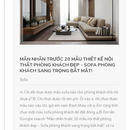
MÃN NHÃN TRƯỚC 20 MẪU THIẾT KẾ NỘI
THẤT PHÒNG KHÁCH ĐẸP - SOFA PHÒNG
KHÁCH SANG TRỌNG BẮT MẮT!
Sofa
A: Chị đã chọn được mẫu sofa nào cho phòng khách nhà chị
chưa ạ? B: Chị chọn được rồi em ạ!A: Ôi vậy ạ, chị chọn được
mẫu nào vậy chị, gửi em xem tham khảo với ạ. Em cũng tính
chọn một mẫu sofa phòng khách để đặt đóng ạ.B: Em lên
Google search "Mãn nhãn trước 20 mẫu nội thất phòng
khách đẹp - Sofa phòng khách sang trọng bắt mắt" sẽ ra