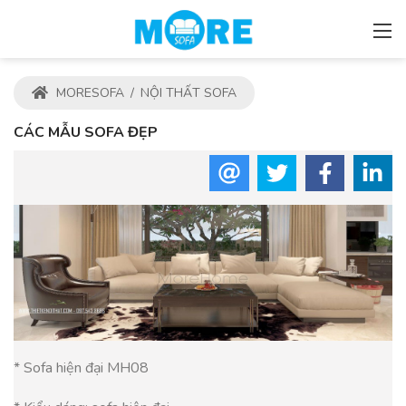
MORESOFA
/
NỘI THẤT SOFA
CÁC MẪU SOFA ĐẸP
* Sofa hiện đại MH08