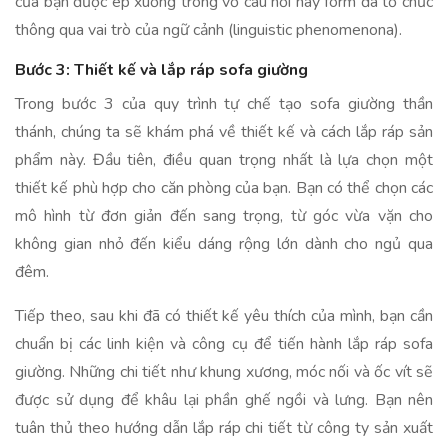
của bạn được ép xuống trong vỏ câu hỏi hay form đã tổ chức
thông qua vai trò của ngữ cảnh (linguistic phenomenona).
Bước 3: Thiết kế và lắp ráp sofa giường
Trong bước 3 của quy trình tự chế tạo sofa giường thần
thánh, chúng ta sẽ khám phá về thiết kế và cách lắp ráp sản
phẩm này. Đầu tiên, điều quan trọng nhất là lựa chọn một
thiết kế phù hợp cho căn phòng của bạn. Bạn có thể chọn các
mô hình từ đơn giản đến sang trọng, từ góc vừa vặn cho
không gian nhỏ đến kiểu dáng rộng lớn dành cho ngủ qua
đêm.
Tiếp theo, sau khi đã có thiết kế yêu thích của mình, bạn cần
chuẩn bị các linh kiện và công cụ để tiến hành lắp ráp sofa
giường. Những chi tiết như khung xương, móc nối và ốc vít sẽ
được sử dụng để khâu lại phần ghế ngồi và lưng. Bạn nên
tuân thủ theo hướng dẫn lắp ráp chi tiết từ công ty sản xuất