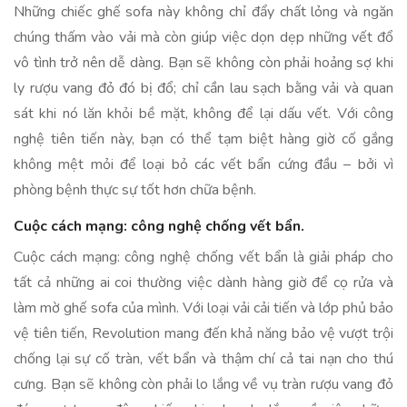
Những chiếc ghế sofa này không chỉ đẩy chất lỏng và ngăn
chúng thấm vào vải mà còn giúp việc dọn dẹp những vết đổ
vô tình trở nên dễ dàng. Bạn sẽ không còn phải hoảng sợ khi
ly rượu vang đỏ đó bị đổ; chỉ cần lau sạch bằng vải và quan
sát khi nó lăn khỏi bề mặt, không để lại dấu vết. Với công
nghệ tiên tiến này, bạn có thể tạm biệt hàng giờ cố gắng
không mệt mỏi để loại bỏ các vết bẩn cứng đầu – bởi vì
phòng bệnh thực sự tốt hơn chữa bệnh.
Cuộc cách mạng: công nghệ chống vết bẩn.
Cuộc cách mạng: công nghệ chống vết bẩn là giải pháp cho
tất cả những ai coi thường việc dành hàng giờ để cọ rửa và
làm mờ ghế sofa của mình. Với loại vải cải tiến và lớp phủ bảo
vệ tiên tiến, Revolution mang đến khả năng bảo vệ vượt trội
chống lại sự cố tràn, vết bẩn và thậm chí cả tai nạn cho thú
cưng. Bạn sẽ không còn phải lo lắng về vụ tràn rượu vang đỏ