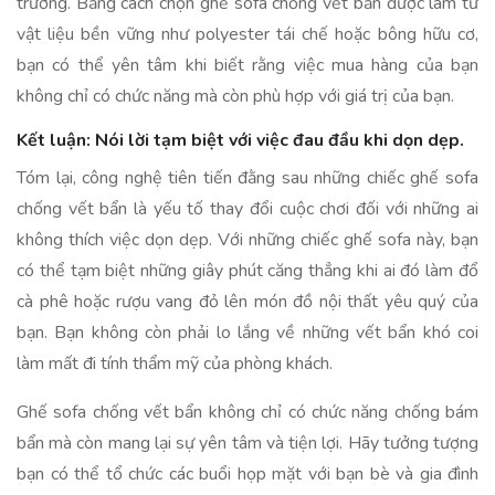
trường. Bằng cách chọn ghế sofa chống vết bẩn được làm từ
vật liệu bền vững như polyester tái chế hoặc bông hữu cơ,
bạn có thể yên tâm khi biết rằng việc mua hàng của bạn
không chỉ có chức năng mà còn phù hợp với giá trị của bạn.
Kết luận: Nói lời tạm biệt với việc đau đầu khi dọn dẹp.
Tóm lại, công nghệ tiên tiến đằng sau những chiếc ghế sofa
chống vết bẩn là yếu tố thay đổi cuộc chơi đối với những ai
không thích việc dọn dẹp. Với những chiếc ghế sofa này, bạn
có thể tạm biệt những giây phút căng thẳng khi ai đó làm đổ
cà phê hoặc rượu vang đỏ lên món đồ nội thất yêu quý của
bạn. Bạn không còn phải lo lắng về những vết bẩn khó coi
làm mất đi tính thẩm mỹ của phòng khách.
Ghế sofa chống vết bẩn không chỉ có chức năng chống bám
bẩn mà còn mang lại sự yên tâm và tiện lợi. Hãy tưởng tượng
bạn có thể tổ chức các buổi họp mặt với bạn bè và gia đình