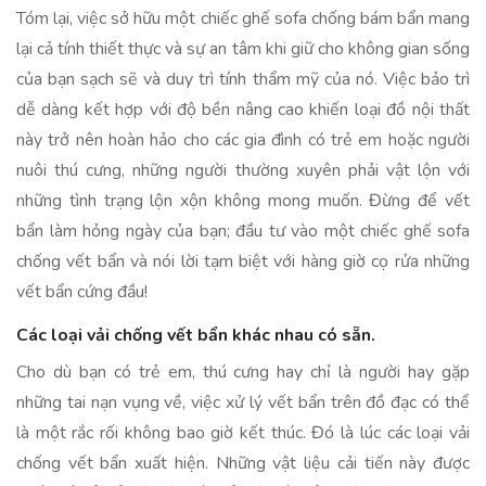
Tóm lại, việc sở hữu một chiếc ghế sofa chống bám bẩn mang
lại cả tính thiết thực và sự an tâm khi giữ cho không gian sống
của bạn sạch sẽ và duy trì tính thẩm mỹ của nó. Việc bảo trì
dễ dàng kết hợp với độ bền nâng cao khiến loại đồ nội thất
này trở nên hoàn hảo cho các gia đình có trẻ em hoặc người
nuôi thú cưng, những người thường xuyên phải vật lộn với
những tình trạng lộn xộn không mong muốn. Đừng để vết
bẩn làm hỏng ngày của bạn; đầu tư vào một chiếc ghế sofa
chống vết bẩn và nói lời tạm biệt với hàng giờ cọ rửa những
vết bẩn cứng đầu!
Các loại vải chống vết bẩn khác nhau có sẵn.
Cho dù bạn có trẻ em, thú cưng hay chỉ là người hay gặp
những tai nạn vụng về, việc xử lý vết bẩn trên đồ đạc có thể
là một rắc rối không bao giờ kết thúc. Đó là lúc các loại vải
chống vết bẩn xuất hiện. Những vật liệu cải tiến này được