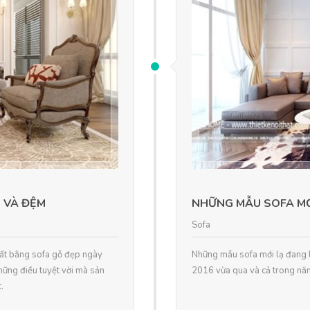
Ỗ VÀ ĐỆM
NHỮNG MẪU SOFA MỚ
Sofa
thất bằng sofa gỗ đẹp ngày
Những mẫu sofa mới lạ đang l
những điều tuyệt vời mà sản
2016 vừa qua và cả trong nă
.