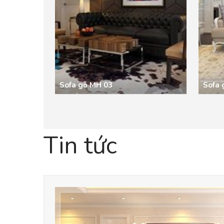
Sofa gỗ MH 03
Sofa
Tin tức