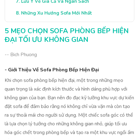
Lưu Ý Về Giá Cả Và Ngân Sách
Những Xu Hướng Sofa Mới Nhất
Kết Luận: Lựa Chọn Sofa Hoàn Hảo
5 MẸO CHỌN SOFA PHÒNG BẾP HIỆN
ĐẠI TỐI ƯU KHÔNG GIAN
-- Bich Phuong
- Giới Thiệu Về Sofa Phòng Bếp Hiện Đại
Khi chọn sofa phòng bếp hiện đại, một trong những mẹo
quan trọng là xác định kích thước và hình dáng phù hợp với
không gian của bạn. Bạn nên đo đạc kỹ lưỡng khu vực dự kiến
đặt sofa để đảm bảo rằng nó không chỉ vừa vặn mà còn tạo
ra sự thoải mái cho người sử dụng. Một chiếc sofa góc có thể
là lựa chọn lý tưởng cho những không gian nhỏ, giúp tối ưu
hóa góc chết trong phòng bếp và tạo ra một khu vực ngồi ấm