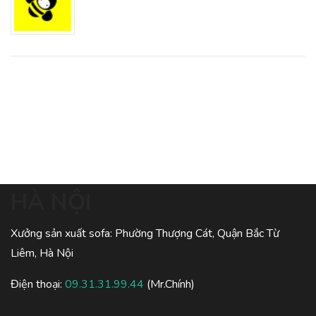
HÀ NỘI
Xưởng sản xuất sofa: Phường Thượng Cát, Quận Bắc Từ
Liêm, Hà Nội
Điện thoại:
09.31.31.99.44
(Mr.Chính)