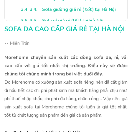
3.4. Sofa giường giá rẻ ( tốt) tại Hà Nội
3.5. Sofa nỉ giá rẻ (tốt) tại Hà Nội
SOFA DA CAO CẤP GIÁ RẺ TẠI HÀ NỘI
3.6. Ghế sofa giá rẻ ( tốt) tại Hà Nội
-- Miên Trần
Morehome chuyên sản xuất các dòng sofa da, nỉ, vải
cao cấp với giá tốt nhất thị trường. Điều này sẽ được
chúng tôi chứng minh trong bài viết dưới đây.
Do Morehome có xưởng sản xuất sofa riêng, nên đã cắt giảm
đi hầu hết các chi phí phát sinh mà khách hàng phải chịu như:
phí thuế nhập khẩu, chi phí cửa hàng, nhân công… Vậy nên, giá
sản xuất sofa tại Morehome chúng tôi luôn là giá tốt nhất,
tốt từ chất lượng sản phẩm đến giá cả sản phẩm.